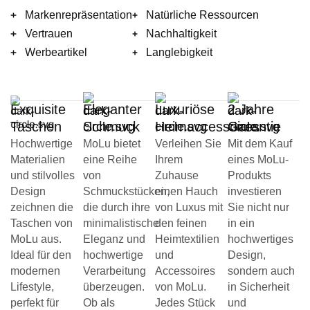
Markenrepräsentation
Natürliche Ressourcen
Vertrauen
Nachhaltigkeit
Werbeartikel
Langlebigkeit
Exquisite
Eleganter
Luxuriöse
2 Jahre
Taschen
Schmuck
Heimaccessoires
Garantie
Hochwertige
MoLu bietet
Verleihen Sie
Mit dem Kauf
Materialien
eine Reihe
Ihrem
eines MoLu-
und stilvolles
von
Zuhause
Produkts
Design
Schmuckstücken,
einen Hauch
investieren
zeichnen die
die durch ihre
von Luxus mit
Sie nicht nur
Taschen von
minimalistische
den feinen
in ein
MoLu aus.
Eleganz und
Heimtextilien
hochwertiges
Ideal für den
hochwertige
und
Design,
modernen
Verarbeitung
Accessoires
sondern auch
Lifestyle,
überzeugen.
von MoLu.
in Sicherheit
perfekt für
Ob als
Jedes Stück
und