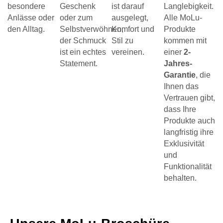
besondere
Geschenk
ist darauf
Langlebigkeit.
Anlässe oder
oder zum
ausgelegt,
Alle MoLu-
den Alltag.
Selbstverwöhnen,
Komfort und
Produkte
der Schmuck
Stil zu
kommen mit
ist ein echtes
vereinen.
einer
2-
Statement.
Jahres-
Garantie
, die
Ihnen das
Vertrauen gibt,
dass Ihre
Produkte auch
langfristig ihre
Exklusivität
und
Funktionalität
behalten.