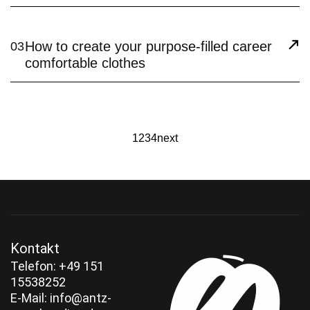
How to create your purpose-filled career
03
comfortable clothes
1
2
3
4
next
Kontakt
‭Telefon:
+49 151
15538252‬
E-Mail:
info@antz-