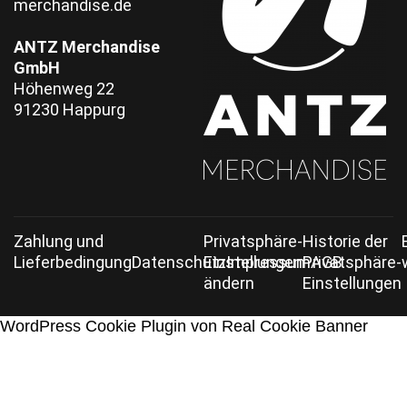
merchandise.de
ANTZ Merchandise
GmbH
Höhenweg 22
91230 Happurg
Zahlung und
Privatsphäre-
Historie der
Lieferbedingung
Datenschutz
Einstellungen
Impressum
Privatsphäre-
AGB
ändern
Einstellungen
WordPress Cookie Plugin von Real Cookie Banner